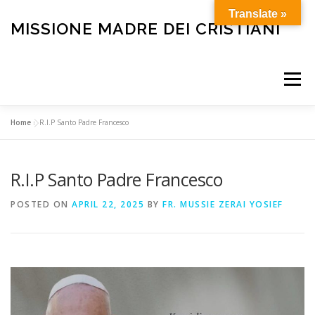
Skip
Translate »
to
MISSIONE MADRE DEI CRISTIANI
content
Menu
Home
»
R.I.P Santo Padre Francesco
HOME
OUR HISTORY
HOLY MASS
R.I.P Santo Padre Francesco
BULLETIN
CARE FOR THE ELDERLY AND SICK
POSTED ON
APRIL 22, 2025
BY
FR. MUSSIE ZERAI YOSIEF
FUNERALS
OTHER SERVICES
HELP OUR MISSION