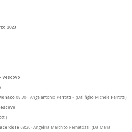
rzo 2023
o- Vescovo
a Linda)
 Monaco
08:30- Angelantonio Perrotti – (Dal figlio Michele Perrotti)
Vescovo
e Perrotti)
Sacerdote
08:30- Angelina Marchito Pernatozzi (Da Maria