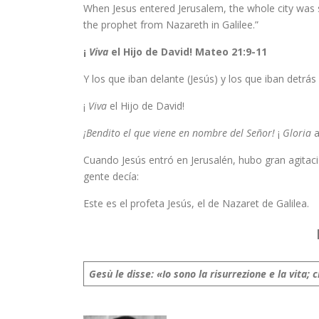
When Jesus entered Jerusalem, the whole city was s
the prophet from Nazareth in Galilee.”
¡
Viva
el Hijo de David!
Mateo 21:9-11
Y los que iban delante (Jesús) y los que iban detrás 
¡
Viva
el Hijo de David!
¡Bendito el que viene en nombre del Señor!
¡
Gloria
a
Cuando Jesús entró en Jerusalén, hubo gran agitaci
gente decía:
Este es el profeta Jesús, el de Nazaret de Galilea.
Gesù le disse: «Io sono la risurrezione e la vita;