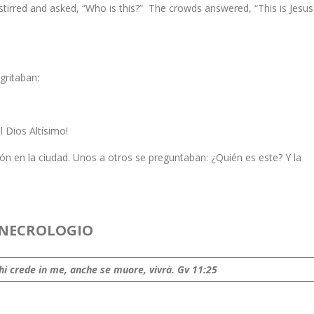
tirred and asked, “Who is this?” The crowds answered, “This is Jesus
gritaban:
l Dios Altísimo!
ón en la ciudad. Unos a otros se preguntaban: ¿Quién es este? Y la
NECROLOGIO
 chi crede in me, anche se muore, vivrà.
Gv 11:25