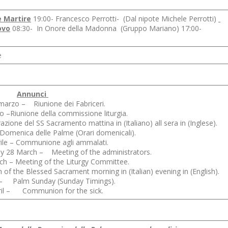
e Martire
19:00- Francesco Perrotti- (Dal nipote Michele Perrotti)
ovo
08:30- In Onore della Madonna (Gruppo Mariano) 17:00-
e
Annunci
marzo – Riunione dei Fabriceri.
 –Riunione della commissione liturgia.
ione del SS Sacramento mattina in (Italiano) all sera in (Inglese).
Domenica delle Palme (Orari domenicali).
rile – Communione agli ammalati.
 28 March – Meeting of the administrators.
h – Meeting of the Liturgy Committee.
of the Blessed Sacrament morning in (Italian) evening in (English).
l – Palm Sunday (Sunday Timings).
pril – Communion for the sick.