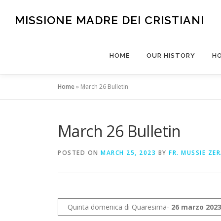
Skip
to
MISSIONE MADRE DEI CRISTIANI
content
HOME
OUR HISTORY
H
Home
»
March 26 Bulletin
March 26 Bulletin
POSTED ON
MARCH 25, 2023
BY
FR. MUSSIE ZER
Quinta domenica di Quaresima-
26 marzo 202