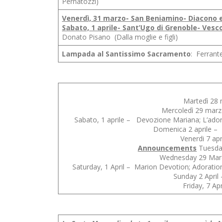
Pernatozzi)
Venerdì, 31 marzo- San Beniamino- Diacono 
Sabato, 1 aprile- Sant’Ugo di Grenoble- Vesc
Donato Pisano (Dalla moglie e figli)
Lampada al Santissimo Sacramento
: Ferrant
Martedì 28 
Mercoledì 29 marzo
Sabato, 1 aprile – Devozione Mariana; L’adoraz
Domenica 2 aprile – 
Venerdi 7 ap
Announcements
Tuesday
Wednesday 29 Marc
Saturday, 1 April – Marion Devotion; Adoration 
Sunday 2 Apri
Friday, 7 A